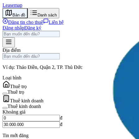
Leasemap
Bản đồ
Danh sách
Đăng tin cho thuê
Liên hệ
Đăng nhập
Đăng ký
Địa điểm
Ví dụ: Thảo Điền, Quận 2, TP. Thủ Đức
Loại hình
Thuê trọ
Thuê trọ
Thuê kinh doanh
Thuê kinh doanh
Khoảng giá
đ
đ
Tin mới đăng